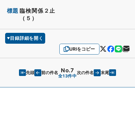
標題
臨検関係２止
（５）
目録詳細を開く
URIをコピー
No.7
先頭
末尾
前の件名
次の件名
全13件中