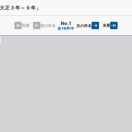
大正３年～９年」
No.1
先頭
末尾
前の件名
次の件名
全16件中