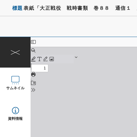
標題
表紙「大正戦役 戦時書類 巻８８ 通信１ 
サムネイル
資料情報