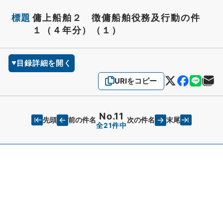
標題
傭上船舶２ 徴傭船舶役務及行動の件
１（４年分）（１）
目録詳細を開く
URIをコピー
No.11
先頭
末尾
前の件名
次の件名
全21件中