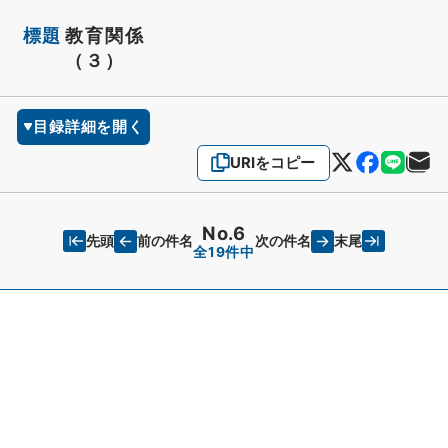
標題
教育関係
（３）
目録詳細を開く
URIをコピー
No.6
先頭
末尾
前の件名
次の件名
全19件中