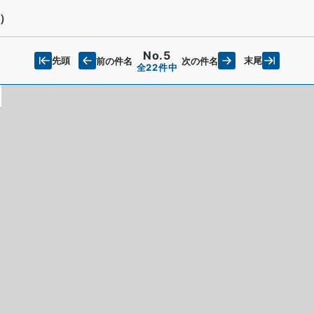
）
No.5
先頭
末尾
前の件名
次の件名
全22件中