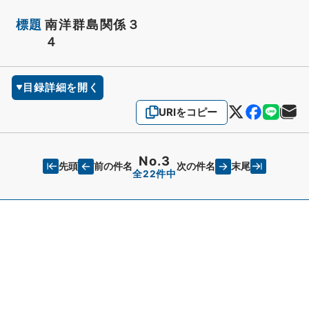
標題
南洋群島関係３
４
目録詳細を開く
URIをコピー
No.3
先頭
末尾
前の件名
次の件名
全22件中