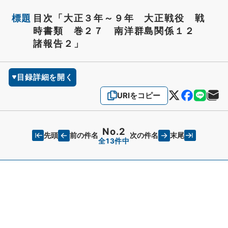
標題
目次「大正３年～９年 大正戦役 戦
時書類 巻２７ 南洋群島関係１２
諸報告２」
目録詳細を開く
URIをコピー
No.2
先頭
末尾
前の件名
次の件名
全13件中