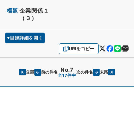
標題
企業関係１
（３）
目録詳細を開く
URIをコピー
No.7
先頭
末尾
前の件名
次の件名
全17件中