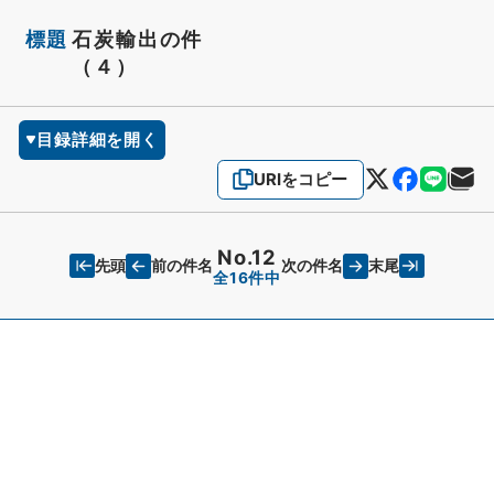
標題
石炭輸出の件
（４）
目録詳細を開く
URIをコピー
No.12
先頭
末尾
前の件名
次の件名
全16件中