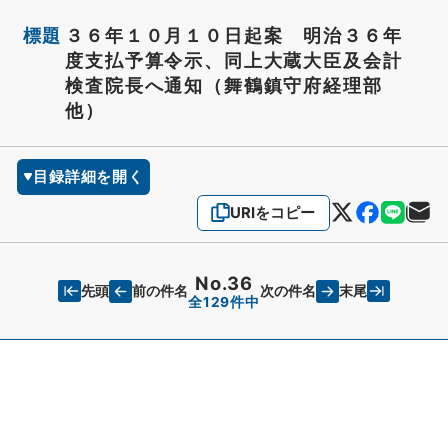
標題
３６年１０月１０日起案 明治３６年
度支払予算令示、同上大蔵大臣及会計
検査院長へ通知（舞鶴鎮守府経理部
他）
目録詳細を開く
URIをコピー
No.36
先頭
末尾
前の件名
次の件名
全129件中