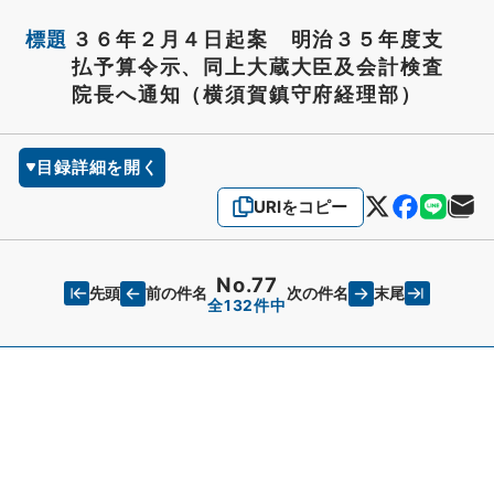
標題
３６年２月４日起案 明治３５年度支
払予算令示、同上大蔵大臣及会計検査
院長へ通知（横須賀鎮守府経理部）
目録詳細を開く
URIをコピー
No.77
先頭
末尾
前の件名
次の件名
全132件中