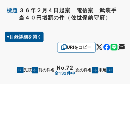
標題
３６年２月４日起案 電信案 武装手
当４０円増額の件（佐世保鎮守府）
目録詳細を開く
URIをコピー
No.72
先頭
末尾
前の件名
次の件名
全132件中