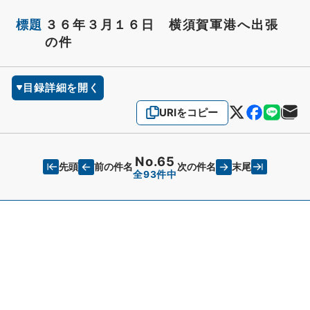
標題
３６年３月１６日 横須賀軍港へ出張
の件
目録詳細を開く
URIをコピー
No.65
先頭
末尾
前の件名
次の件名
全93件中