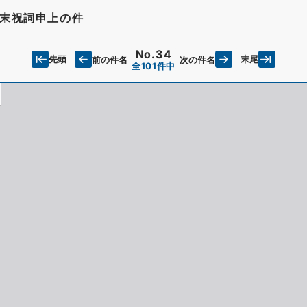
末祝詞申上の件
No.34
先頭
末尾
前の件名
次の件名
全101件中