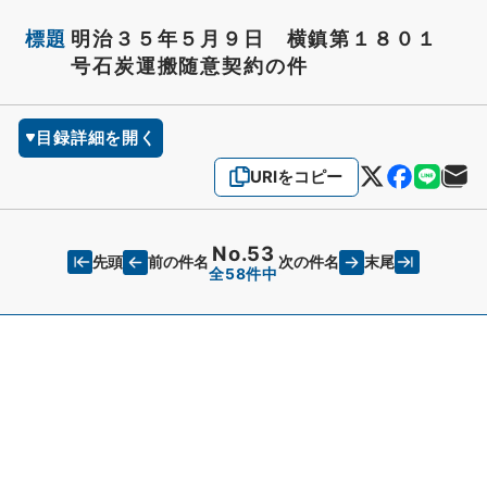
標題
明治３５年５月９日 横鎮第１８０１
号石炭運搬随意契約の件
目録詳細を開く
URIをコピー
No.53
先頭
末尾
前の件名
次の件名
全58件中