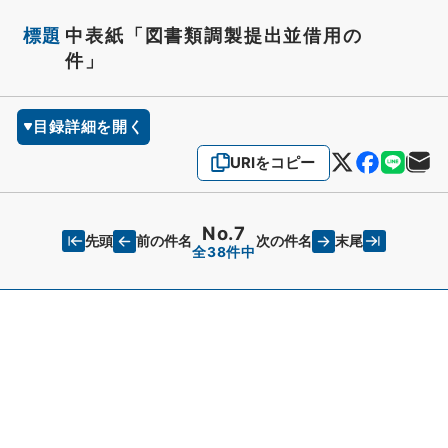
標題
中表紙「図書類調製提出並借用の
件」
目録詳細を開く
URIをコピー
No.7
先頭
末尾
前の件名
次の件名
全38件中