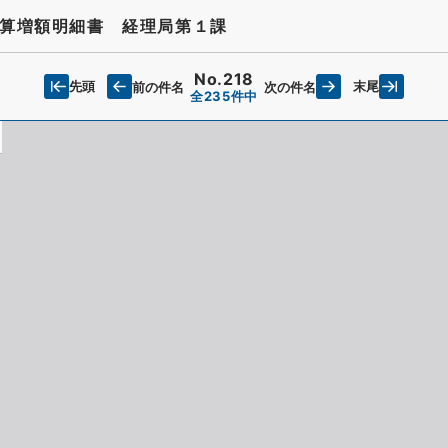
算増額明細書 経理局第１課
No.218
先頭
末尾
前の件名
次の件名
全235件中