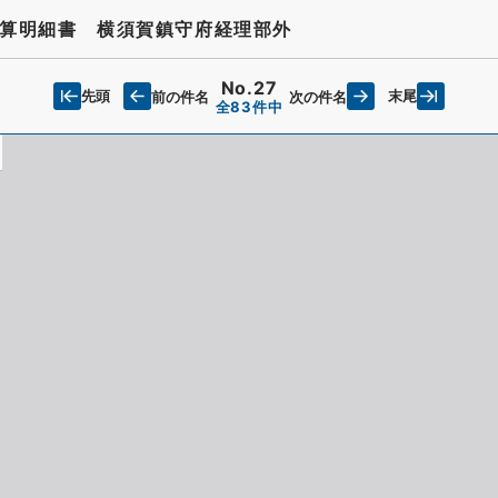
算明細書 横須賀鎮守府経理部外
No.27
先頭
末尾
前の件名
次の件名
全83件中