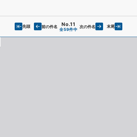
No.11
先頭
末尾
前の件名
次の件名
全59件中