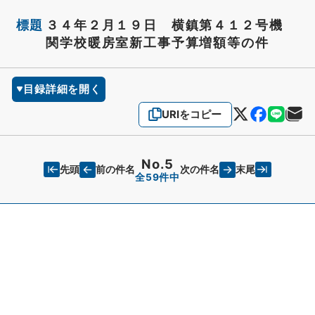
標題
３４年２月１９日 横鎮第４１２号機
関学校暖房室新工事予算増額等の件
目録詳細を開く
URIをコピー
No.5
先頭
末尾
前の件名
次の件名
全59件中