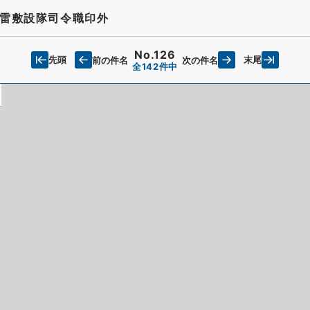
雷敷設隊司令職印外
No.126
先頭
末尾
前の件名
次の件名
全142件中