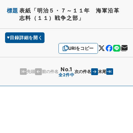
標題
表紙「明治５・７～１１年 海軍沿革
志料（１１）戦争之部」
目録詳細を開く
URIをコピー
No.1
先頭
末尾
前の件名
次の件名
全2件中