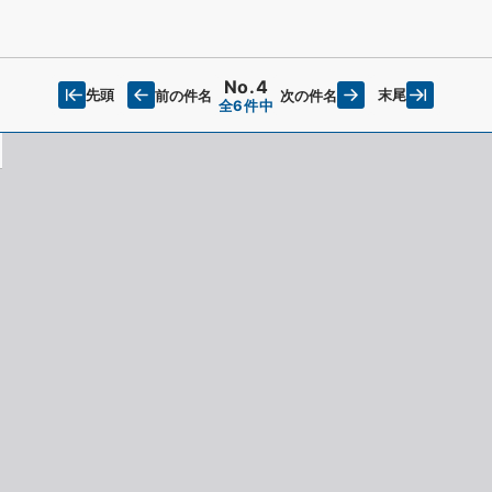
No.4
先頭
末尾
前の件名
次の件名
全6件中