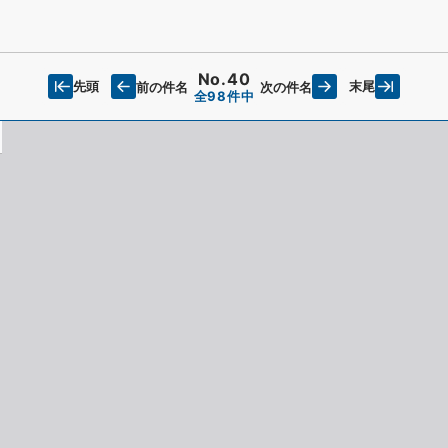
No.40
先頭
末尾
前の件名
次の件名
全98件中