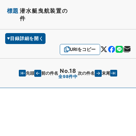
標題
潜水艇曳航装置の
件
目録詳細を開く
URIをコピー
No.18
先頭
末尾
前の件名
次の件名
全98件中