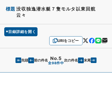
標題
没収独逸潜水艇７隻モルタ以東回航
云々
目録詳細を開く
URIをコピー
No.5
先頭
末尾
前の件名
次の件名
全98件中