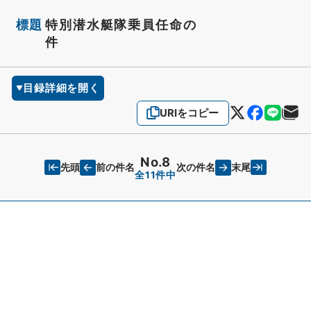
標題
特別潜水艇隊乗員任命の
件
目録詳細を開く
URIをコピー
No.8
先頭
末尾
前の件名
次の件名
全11件中