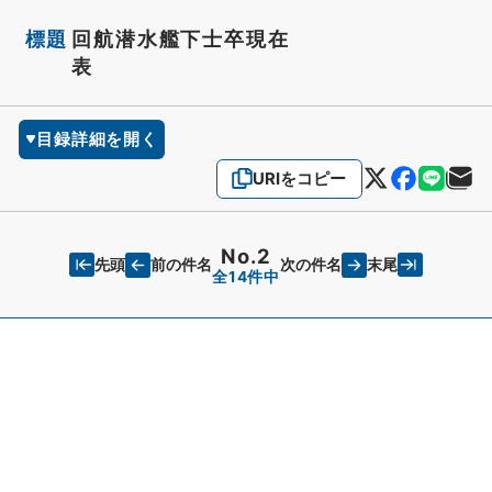
標題
回航潜水艦下士卒現在
表
目録詳細を開く
URIをコピー
No.2
先頭
末尾
前の件名
次の件名
全14件中