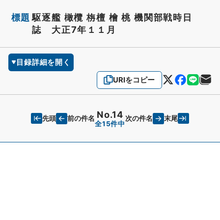
標題
駆逐艦 橄欖 栴檀 檜 桃 機関部戦時日
誌 大正7年１１月
目録詳細を開く
URIをコピー
No.14
先頭
末尾
前の件名
次の件名
全15件中