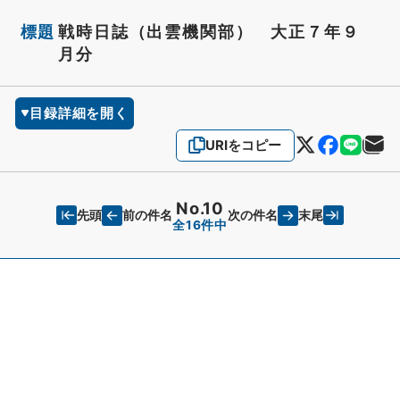
標題
戦時日誌（出雲機関部） 大正７年９
月分
目録詳細を開く
URIをコピー
No.10
先頭
末尾
前の件名
次の件名
全16件中