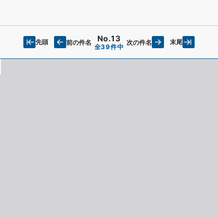
No.13
先頭
末尾
前の件名
次の件名
全39件中