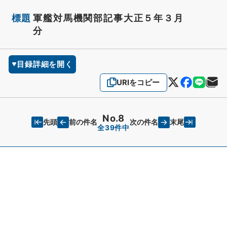
標題
軍艦対馬機関部記事大正５年３月
分
目録詳細を開く
URIをコピー
No.8
先頭
末尾
前の件名
次の件名
全39件中