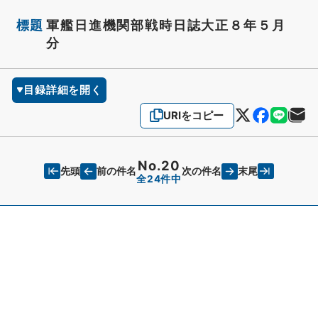
標題
軍艦日進機関部戦時日誌大正８年５月
分
目録詳細を開く
URIをコピー
No.20
先頭
末尾
前の件名
次の件名
全24件中