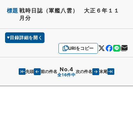
標題
戦時日誌（軍艦八雲） 大正６年１１
月分
目録詳細を開く
URIをコピー
No.4
先頭
末尾
前の件名
次の件名
全16件中