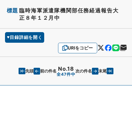
標題
臨時海軍派遣隊機関部任務経過報告大
正８年１２月中
目録詳細を開く
URIをコピー
No.18
先頭
末尾
前の件名
次の件名
全47件中