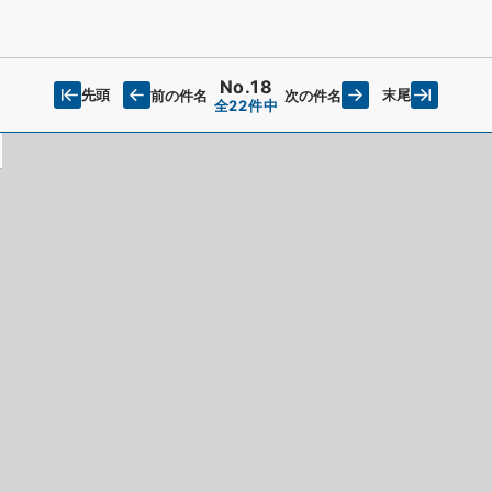
No.18
先頭
末尾
前の件名
次の件名
全22件中