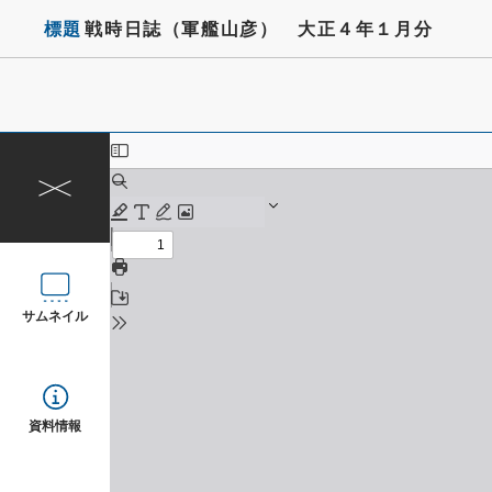
標題
戦時日誌（軍艦山彦） 大正４年１月分
サムネイル
資料情報