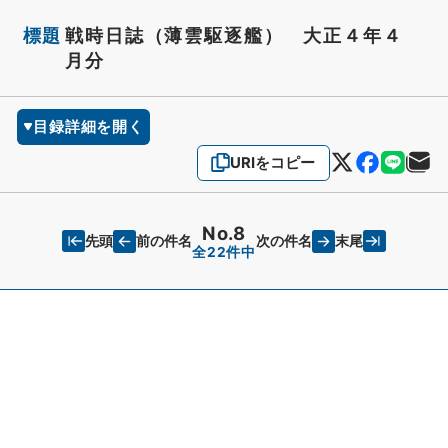
標題
戦時日誌（薄雲駆逐艦） 大正４年４
月分
目録詳細を開く
URIをコピー
No.8
先頭
末尾
前の件名
次の件名
全22件中