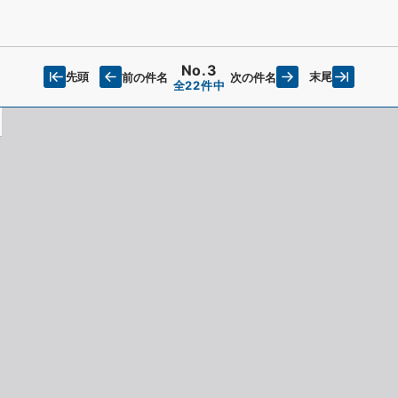
No.3
先頭
末尾
前の件名
次の件名
全22件中