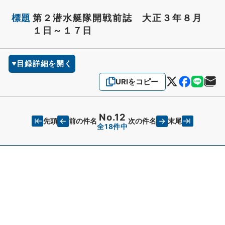
標題
第２潜水艇隊開戦前誌 大正３年８月
１日～１７日
目録詳細を開く
URIをコピー
No.12
先頭
末尾
前の件名
次の件名
全18件中