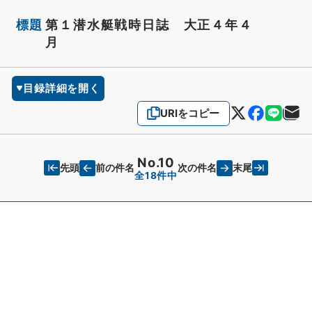
標題
第１潜水艇戦時日誌 大正４年４
月
目録詳細を開く
URIをコピー
No.10
先頭
末尾
前の件名
次の件名
全18件中