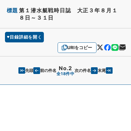
標題
第１潜水艇戦時日誌 大正３年８月１
８日～３１日
目録詳細を開く
URIをコピー
No.2
先頭
末尾
前の件名
次の件名
全18件中