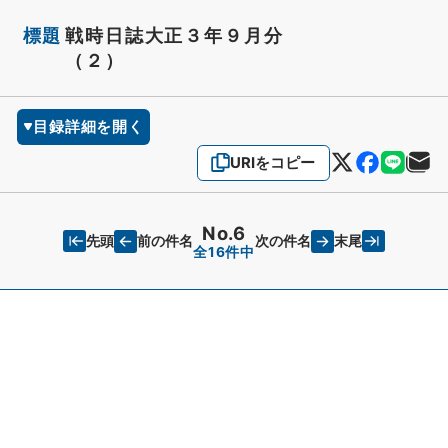
標題
戦時日誌大正３年９月分
（２）
目録詳細を開く
URIをコピー
No.6
先頭
末尾
前の件名
次の件名
全16件中