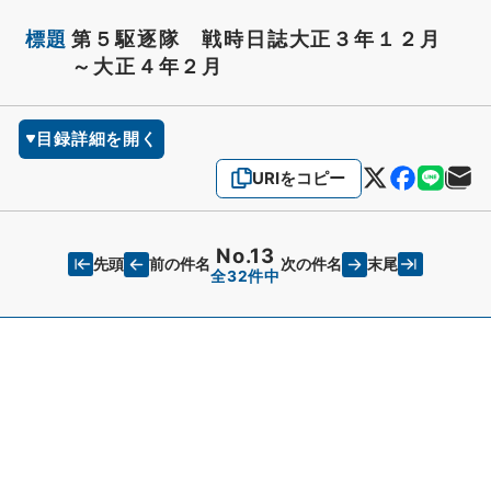
標題
第５駆逐隊 戦時日誌大正３年１２月
～大正４年２月
目録詳細を開く
URIをコピー
No.13
先頭
末尾
前の件名
次の件名
全32件中