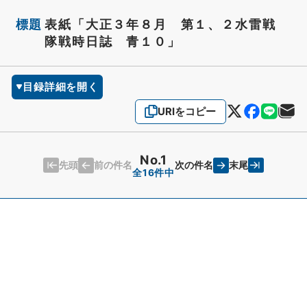
標題
表紙「大正３年８月 第１、２水雷戦
隊戦時日誌 青１０」
目録詳細を開く
URIをコピー
No.1
先頭
末尾
前の件名
次の件名
全16件中