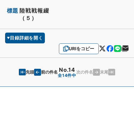
標題
陸戦戦報綴
（５）
目録詳細を開く
URIをコピー
No.14
先頭
末尾
前の件名
次の件名
全14件中