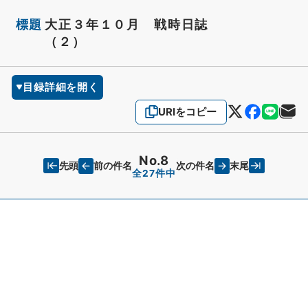
標題
大正３年１０月 戦時日誌
（２）
目録詳細を開く
URIをコピー
No.8
先頭
末尾
前の件名
次の件名
全27件中