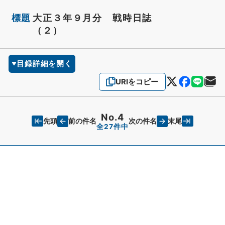
標題
大正３年９月分 戦時日誌
（２）
目録詳細を開く
URIをコピー
No.4
先頭
末尾
前の件名
次の件名
全27件中