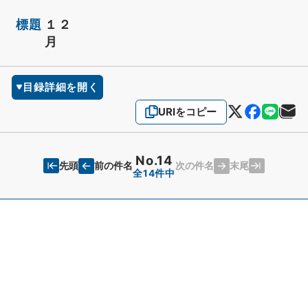
標題
１２
月
目録詳細を開く
URIをコピー
No.14
先頭
末尾
前の件名
次の件名
全14件中