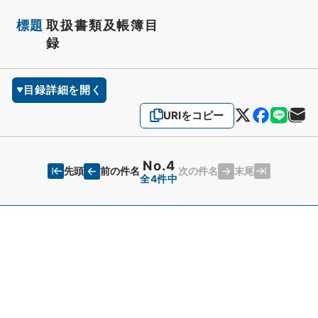
標題
取扱書類及帳簿目
録
目録詳細を開く
URIをコピー
No.4
先頭
末尾
前の件名
次の件名
全4件中