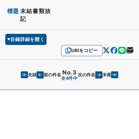
標題
末結書類抜
記
目録詳細を開く
URIをコピー
No.3
先頭
末尾
前の件名
次の件名
全4件中